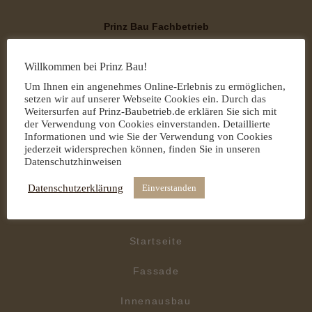
Prinz Bau Fachbetrieb
Ihr kompetenter Partner rund um Außen- und Innenbau
Willkommen bei Prinz Bau!
ANSPRECHNPARTNER:
Um Ihnen ein angenehmes Online-Erlebnis zu ermöglichen,
AMIR A. RHAIM
setzen wir auf unserer Webseite Cookies ein. Durch das
Weitersurfen auf Prinz-Baubetrieb.de erklären Sie sich mit
MECKLENBURGER STRASSE 34
der Verwendung von Cookies einverstanden. Detaillierte
Informationen und wie Sie der Verwendung von Cookies
jederzeit widersprechen können, finden Sie in unseren
38440 WOLFSBURG
Datenschutzhinweisen
0176 322 437 55
Datenschutzerklärung
Einverstanden
0176 82178828
Startseite
Fassade
Innenausbau