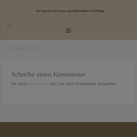
Zum
Main
Inhalt
Ihr Spezialist für Innen- und Außenwände in Wolfsburg
Kommentar verfassen
/ Von
Admin_prinz
/
Oktober 27, 2020
Menu
springen
←
Vorheriger Medien
Schreibe einen Kommentar
Du musst
angemeldet
sein, um einen Kommentar abzugeben.