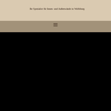
Zum
Main
Inhalt
Ihr Spezialist für Innen- und Außenwände in Wolfsburg
Menu
springen