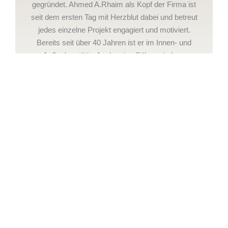
gegründet. Ahmed A.Rhaim als Kopf der Firma ist
seit dem ersten Tag mit Herzblut dabei und betreut
jedes einzelne Projekt engagiert und motiviert.
Bereits seit über 40 Jahren ist er im Innen- und
Außenbau tätig. Auch seine Söhne sind vor
Jahren in den Familienbetrieb eingestiegen und
bereichern die Ergebnisse mit innovativen Ideen
und Lösungen.
KONTAKT
Ansprechpartner