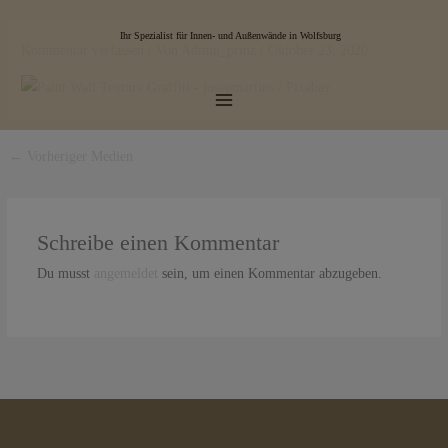
Zum
Main
Inhalt
Ihr Spezialist für Innen- und Außenwände in Wolfsburg
Kommentar verfassen
/ Von
Admin_prinz
/
Oktober 23, 2020
Menu
springen
←
Vorheriger Medien
Schreibe einen Kommentar
Du musst
angemeldet
sein, um einen Kommentar abzugeben.