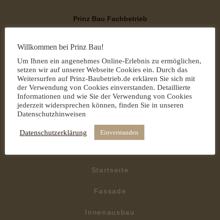
Prinz Bau Fachbetrieb
Ihr kompetenter Partner rund um Außen- und Innenbau
Willkommen bei Prinz Bau!
ANSPRECHNPARTNER:
Um Ihnen ein angenehmes Online-Erlebnis zu ermöglichen,
AMIR A. RHAIM
setzen wir auf unserer Webseite Cookies ein. Durch das
Weitersurfen auf Prinz-Baubetrieb.de erklären Sie sich mit
MECKLENBURGER STRASSE 34
der Verwendung von Cookies einverstanden. Detaillierte
Informationen und wie Sie der Verwendung von Cookies
jederzeit widersprechen können, finden Sie in unseren
38440 WOLFSBURG
Datenschutzhinweisen
0176 322 437 55
Datenschutzerklärung
Einverstanden
0176 82178828
Startseite
Fassade
Innenausbau