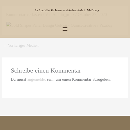
Zum
Main
Inhalt
Ihr Spezialist für Innen- und Außenwände in Wolfsburg
Kommentar verfassen
/ Von
Admin_prinz
/
Oktober 27, 2020
Menu
springen
←
Vorheriger Medien
Schreibe einen Kommentar
Du musst
angemeldet
sein, um einen Kommentar abzugeben.