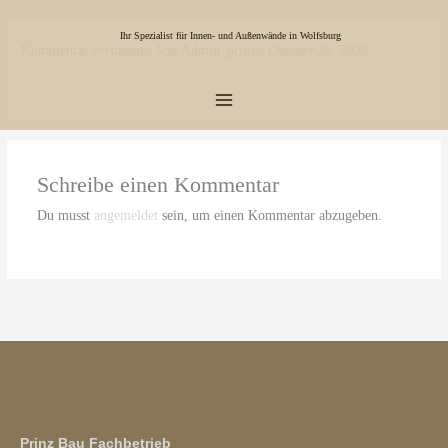
Zum
Main
Inhalt
Ihr Spezialist für Innen- und Außenwände in Wolfsburg
Kommentar verfassen
/ Von
Admin_prinz
/
Oktober 29, 2020
Menu
springen
Schreibe einen Kommentar
Du musst
angemeldet
sein, um einen Kommentar abzugeben.
Prinz Bau Fachbetrieb