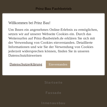
Prinz Bau Fachbetrieb
Ihr kompetenter Partner rund um Außen- und Innenbau
Willkommen bei Prinz Bau!
ANSPRECHNPARTNER:
Um Ihnen ein angenehmes Online-Erlebnis zu ermöglichen,
AMIR A. RHAIM
setzen wir auf unserer Webseite Cookies ein. Durch das
Weitersurfen auf Prinz-Baubetrieb.de erklären Sie sich mit
MECKLENBURGER STRASSE 34
der Verwendung von Cookies einverstanden. Detaillierte
Informationen und wie Sie der Verwendung von Cookies
jederzeit widersprechen können, finden Sie in unseren
38440 WOLFSBURG
Datenschutzhinweisen
0176 322 437 55
Datenschutzerklärung
Einverstanden
0176 82178828
Startseite
Fassade
Innenausbau