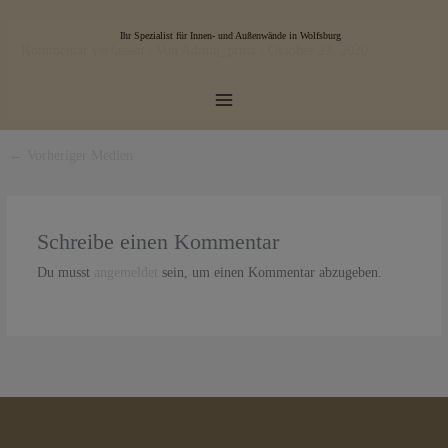
Zum
Main
Inhalt
Ihr Spezialist für Innen- und Außenwände in Wolfsburg
Kommentar verfassen
/ Von
Admin_prinz
/
Oktober 23, 2020
Menu
springen
←
Vorheriger Medien
Schreibe einen Kommentar
Du musst
angemeldet
sein, um einen Kommentar abzugeben.