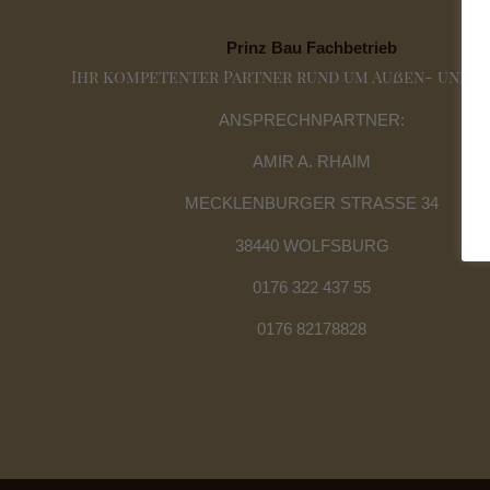
Prinz Bau Fachbetrieb
Ihr kompetenter Partner rund um Außen- und I
ANSPRECHNPARTNER:
AMIR A. RHAIM
MECKLENBURGER STRASSE 34
38440 WOLFSBURG
0176 322 437 55
0176 82178828