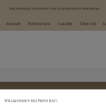
Ihr Spezialist für Innen- und Außenwände in Wolfsburg
Fassade
Innenausbau
Galerie
Über uns
K
5
Willkommen bei Prinz Bau!